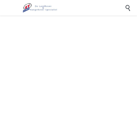

Algemene Voorwaarden/
Disclaimer
de webpagina: iedere webpagina waarin E.T. Coevorden een
hyperlink naar deze disclaimer opneemt met de intentie deze
disclaimer daarop te laten gelden;
E.T. Coevorden: de bevoegde uitgever van de webpagina;
gebruik(en): onder meer inladen, inloggen, opvragen,
raadplegen, lezen, bekijken, beluisteren, bewerken, invullen