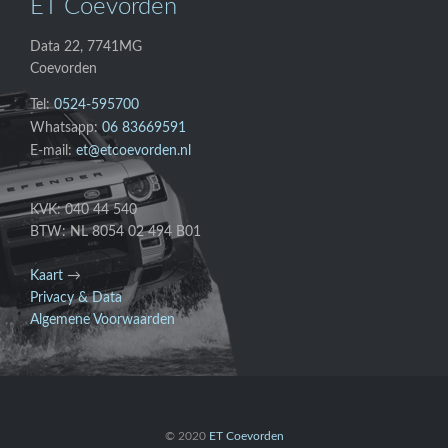
ET Coevorden
Data 22, 7741MG
Coevorden
Tel:
0524-595700
Whatsapp:
06 83669591
E-mail:
et@etcoevorden.nl
KVK: 040 44 540
BTW: NL 8054 02 494 B01
Kaart
→
Privacy & Data
Algemene Voorwaarden
© 2020
ET Coevorden