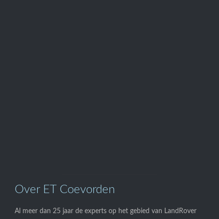
Telefoon

0524-595700
Onze

Webwinkel
Over ET Coevorden
Al meer dan 25 jaar de experts op het gebied van LandRover