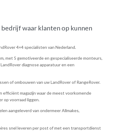
 bedrijf waar klanten op kunnen
ndRover 4×4 specialisten van Nederland.
am, met 5 gemotiveerde en gespecialiseerde monteurs,
e LandRover diagnose apparatuur en een
npassen of ombouwen van uw LandRover of RangeRover.
n efficiënt magazijn waar de meest voorkomende
r op voorraad liggen.
elen aangeleverd van ondermeer Allmakes,
res snel leveren per post of met een transportdienst