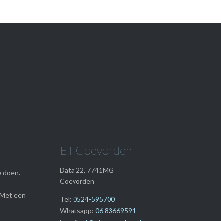
Onze

Webwinkel
ET Coevorden
Data 22, 7741MG
e doen.
Coevorden
 Met een
Tel:
0524-595700
Whatsapp:
06 83669591