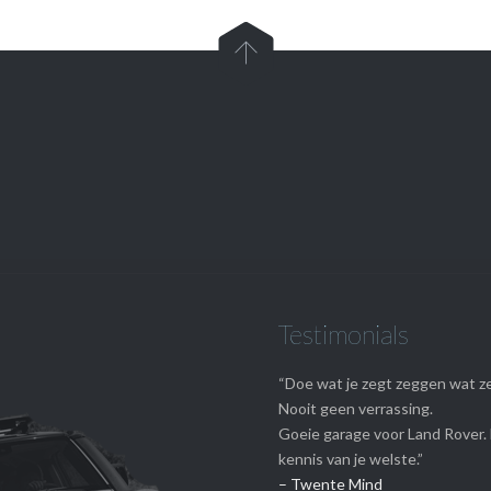

Telefoon

0524-595700
Testimonials
“Doe wat je zegt zeggen wat z
Nooit geen verrassing.
Goeie garage voor Land Rover.
kennis van je welste.”
– Twente Mind