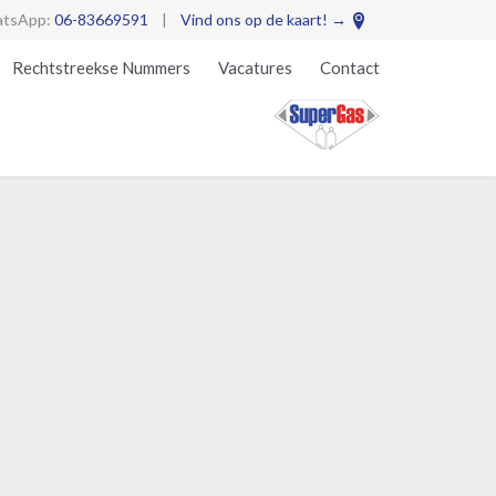
tsApp:
06-83669591
|
Vind ons op de kaart! →

Skip
Rechtstreekse Nummers
Vacatures
Contact
to
content