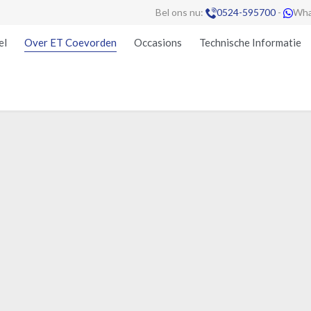
Bel ons nu:
0524-595700
-
Wha


el
Over ET Coevorden
Occasions
Technische Informatie