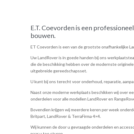
E.T. Coevorden is een professioneel
bouwen.
ET Coevorden is een van de grootste onafhankelijke La
Uw LandRover is in goede handen bij ons werkplaatste
die de beschikking hebben over de modernste originel
uitgebreide gereedschapsset.
U kunt bij ons terecht voor onderhoud, reparatie, aa
Naast onze moderne werkplaats beschikken wij over ee
onderdelen voor alle modellen LandRover en RangeRove
Bovendien krijgen wij meerdere keren per week onderd
Britpart, LandRover & TerraFirma 4×4.
Wij kunnen de door u gevraagde onderdelen en accessoi
naar u toe sturen.