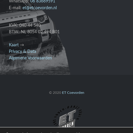
Whatsapp:
06 83669591
E-mail:
et@etcoevorden.nl
KVK: 040 44 540
BTW: NL 8054 02 494 B01
Kaart
→
Privacy & Data
Algemene Voorwaarden
© 2020
ET Coevorden