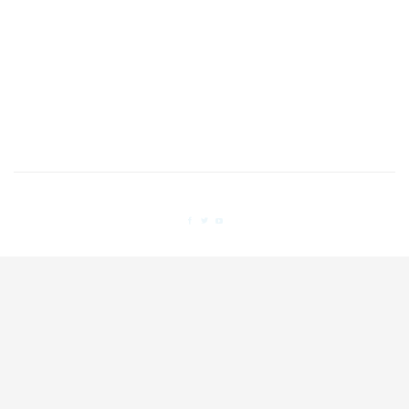


