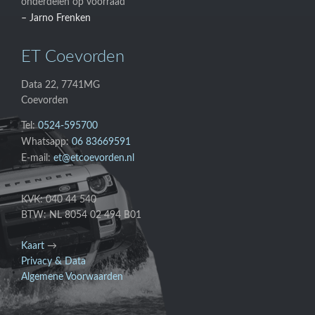
onderdelen op voorraad”
– Jarno Frenken
ET Coevorden
Data 22, 7741MG
Coevorden
Tel:
0524-595700
Whatsapp:
06 83669591
E-mail:
et@etcoevorden.nl
KVK: 040 44 540
BTW: NL 8054 02 494 B01
Kaart
→
Privacy & Data
Algemene Voorwaarden