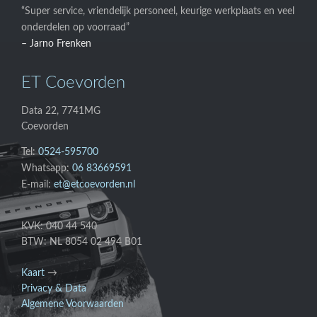
“Super service, vriendelijk personeel, keurige werkplaats en veel
onderdelen op voorraad”
– Jarno Frenken
ET Coevorden
Data 22, 7741MG
Coevorden
Tel:
0524-595700
Whatsapp:
06 83669591
E-mail:
et@etcoevorden.nl
KVK: 040 44 540
BTW: NL 8054 02 494 B01
Kaart
→
Privacy & Data
Algemene Voorwaarden