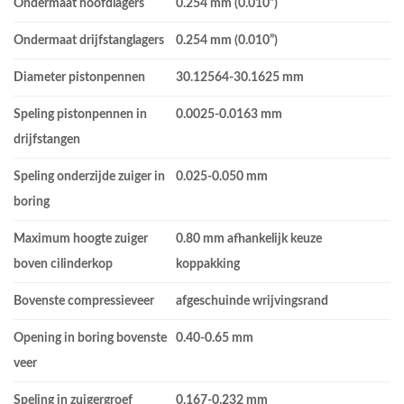
Ondermaat hoofdlagers
0.254 mm (0.010”)
Ondermaat drijfstanglagers
0.254 mm (0.010”)
Diameter pistonpennen
30.12564-30.1625 mm
Speling pistonpennen in
0.0025-0.0163 mm
drijfstangen
Speling onderzijde zuiger in
0.025-0.050 mm
boring
Maximum hoogte zuiger
0.80 mm afhankelijk keuze
boven cilinderkop
koppakking
Bovenste compressieveer
afgeschuinde wrijvingsrand
Opening in boring bovenste
0.40-0.65 mm
veer
Speling in zuigergroef
0.167-0.232 mm