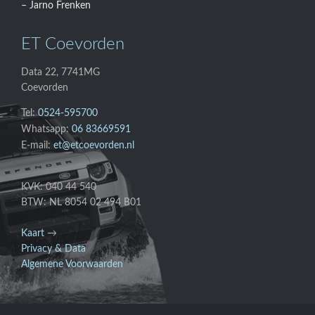
– Jarno Frenken
ET Coevorden
Data 22, 7741MG
Coevorden
Tel:
0524-595700
Whatsapp:
06 83669591
E-mail:
et@etcoevorden.nl
KVK: 040 44 540
BTW: NL 8054 02 494 B01
Kaart
→
Privacy & Data
Algemene Voorwaarden