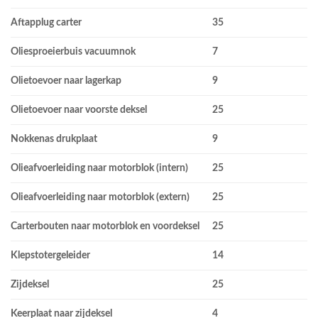
Aftapplug carter
35
Oliesproeierbuis vacuumnok
7
Olietoevoer naar lagerkap
9
Olietoevoer naar voorste deksel
25
Nokkenas drukplaat
9
Olieafvoerleiding naar motorblok (intern)
25
Olieafvoerleiding naar motorblok (extern)
25
Carterbouten naar motorblok en voordeksel
25
Klepstotergeleider
14
Zijdeksel
25
Keerplaat naar zijdeksel
4