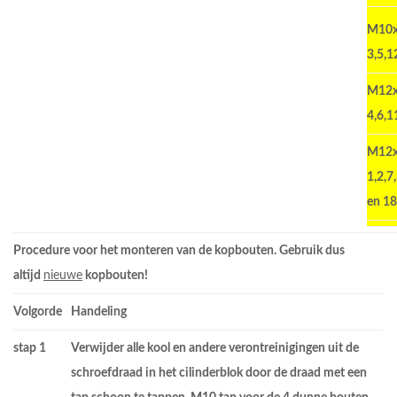
M10
3,5,1
M12
4,6,1
M12
1,2,7
en 18
Procedure voor het monteren van de kopbouten
. Gebruik dus
altijd
nieuwe
kopbouten!
Volgorde
Handeling
stap 1
Verwijder alle kool en andere verontreinigingen uit de
schroefdraad in het cilinderblok door de draad met een