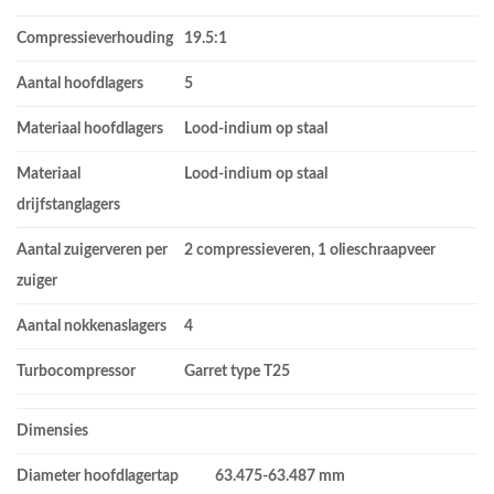
Compressieverhouding
19.5:1
Aantal hoofdlagers
5
Materiaal hoofdlagers
Lood-indium op staal
Materiaal
Lood-indium op staal
drijfstanglagers
Aantal zuigerveren per
2 compressieveren, 1 olieschraapveer
zuiger
Aantal nokkenaslagers
4
Turbocompressor
Garret type T25
Dimensies
Diameter hoofdlagertap
63.475-63.487 mm