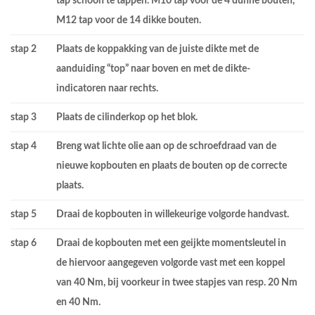
tap schoon te tappen. M10 tap voor de 4 dunne bouten,
M12 tap voor de 14 dikke bouten.
stap 2
Plaats de koppakking van de juiste dikte met de
aanduiding “top” naar boven en met de dikte-
indicatoren naar rechts.
stap 3
Plaats de cilinderkop op het blok.
stap 4
Breng wat lichte olie aan op de schroefdraad van de
nieuwe kopbouten en plaats de bouten op de correcte
plaats.
stap 5
Draai de kopbouten in willekeurige volgorde handvast.
stap 6
Draai de kopbouten met een geijkte momentsleutel in
de hiervoor aangegeven volgorde vast met een koppel
van 40 Nm, bij voorkeur in twee stapjes van resp. 20 Nm
en 40 Nm.