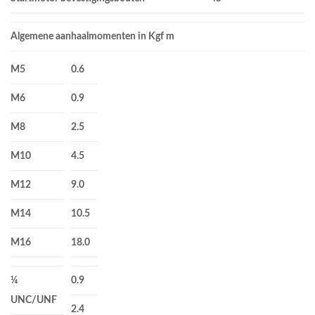
Algemene aanhaalmomenten in Kgf m
M5
0.6
M6
0.9
M8
2.5
M10
4.5
M12
9.0
M14
10.5
M16
18.0
¼
0.9
UNC/UNF
2.4