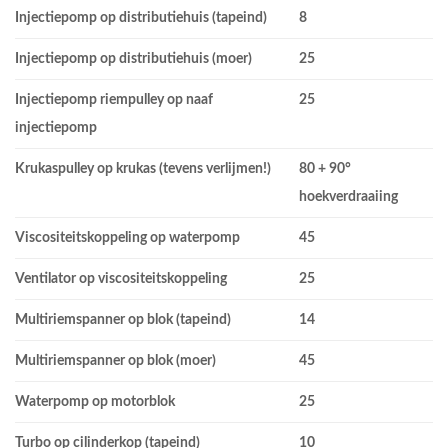
Injectiepomp op distributiehuis (tapeind)
8
Injectiepomp op distributiehuis (moer)
25
Injectiepomp riempulley op naaf
25
injectiepomp
Krukaspulley op krukas (tevens verlijmen!)
80 + 90°
hoekverdraaiing
Viscositeitskoppeling op waterpomp
45
Ventilator op viscositeitskoppeling
25
Multiriemspanner op blok (tapeind)
14
Multiriemspanner op blok (moer)
45
Waterpomp op motorblok
25
Turbo op cilinderkop (tapeind)
10