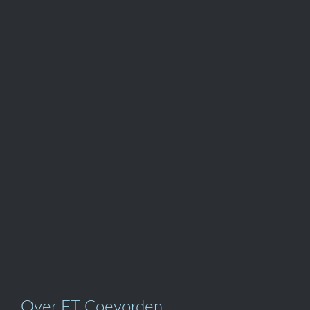
Afspraak
Telefoon

0524-595700
Onze

Webwinkel
Over ET Coevorden