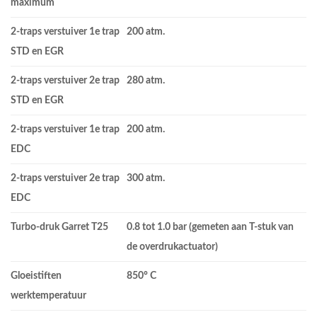
maximum
2-traps verstuiver 1e trap
200 atm.
STD en EGR
2-traps verstuiver 2e trap
280 atm.
STD en EGR
2-traps verstuiver 1e trap
200 atm.
EDC
2-traps verstuiver 2e trap
300 atm.
EDC
Turbo-druk Garret T25
0.8 tot 1.0 bar (gemeten aan T-stuk van
de overdrukactuator)
Gloeistiften
850° C
werktemperatuur