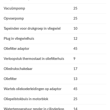
Vacuümpomp
25
Opvoerpomp
25
Tapeinden voor drukgroep in vliegwiel
10
Plug in vliegwielhuis
12
Oliefilter adaptor
45
Verloopstuk thermostaat in oliefilterhuis
9
Oliedrukschakelaar
17
Oliefilter
13
Wartels oliekoelerleidingen op adaptor
45
Oliepeilstokbuis in motorblok
25
Watertemperatuur zender in cilinderkop
14