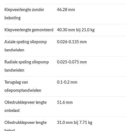
Klepveerlengte zonder
46.28 mm
belasting
Klepveerlengte gemonteerd
40.30 mm bij 21.0 kg
Axiale speling oliepomp
0.026-0.135 mm
tandwielen
Radiale speling oliepomp
0.025-0.075 mm
tandwielen
Terugslag van
0.1-0.2 mm
oliepomptandwielen
Oliedrukklepveer lengte
51.6 mm
onbelast
Oliedrukklepveer lengte
31.0 mm bij 7.71 kg